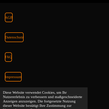
AGB
Datenschutz
FAQ
Impressum
© 2024 - 2026 Steinberg Festival
Diese Website verwendet Cookies, um Ihr
Nutzererlebnis zu verbessern und maßgeschneiderte
Mit Unterstützung von
Webador
Anzeigen anzuzeigen. Die fortgesetzte Nutzung
dieser Website bestätigt Ihre Zustimmung zur